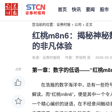
首页
快讯
要闻
股市
您当前的位置：
证券时报
>
公司
>
正文
红桃m8n6：揭秘神
的非凡体验
来源：证券时报网
作者：罗伯特·吴
2026-02-0
第一章：数字的低语——“红桃m8n
点赞
在浩瀚的数字海洋中，总有一些符
解读。而“红桃m8n6”，便是其中一
一个精心编织的谜语，在不经意间触动我