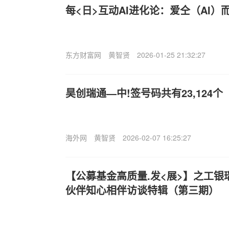
每<日>互动AI进化论：爱仝（AI）
东方财富网
黄智贤
2026-01-25 21:32:27
昊创瑞通—中!签号码共有23,124个
海外网
黄智贤
2026-02-07 16:25:27
【公募基金高质量.发<展>】之工银
伙伴知心相伴访谈特辑（第三期）